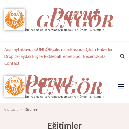
Davut
GÜNGÖR
İşini Yapmakla İşe Yaramak Arasındaki Fark Önemli Bir Çizgidir.
Anasayfa
Davut GÜNGÖR
Çalışmalar
Basında Çıkan Haberler
Dropick
Faydalı Bilgiler
Pickleball
Temel Spor Beceri
URSD
Contact
Davut
GÜNGÖR
İşini Yapmakla İşe Yaramak Arasındaki Fark Önemli Bir Çizgidir.
Ana sayfa
/
Eğitimler
Eğitimler