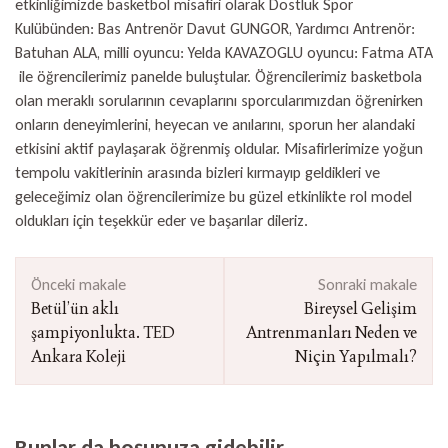
etkinliğimizde basketbol misafiri olarak Dostluk Spor
Kulübünden: Bas Antrenör Davut GUNGOR, Yardımcı Antrenör:
Batuhan ALA, milli oyuncu: Yelda KAVAZOGLU oyuncu: Fatma ATA
ile öğrencilerimiz panelde buluştular. Öğrencilerimiz basketbola
olan meraklı sorularının cevaplarını sporcularımızdan öğrenirken
onların deneyimlerini, heyecan ve anılarını, sporun her alandaki
etkisini aktif paylaşarak öğrenmiş oldular. Misafirlerimize yoğun
tempolu vakitlerinin arasında bizleri kırmayıp geldikleri ve
geleceğimiz olan öğrencilerimize bu güzel etkinlikte rol model
oldukları için teşekkür eder ve başarılar dileriz.
Yazı
Önceki makale
Sonraki makale
dolaşımı
Betül’ün aklı
Bireysel Gelişim
şampiyonlukta. TED
Antrenmanları Neden ve
Ankara Koleji
Niçin Yapılmalı?
Bunlar da hoşunuza gidebilir...