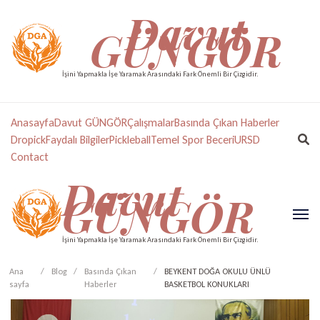
Davut
GÜNGÖR
İşini Yapmakla İşe Yaramak Arasındaki Fark Önemli Bir Çizgidir.
Anasayfa
Davut GÜNGÖR
Çalışmalar
Basında Çıkan Haberler
Dropick
Faydalı Bilgiler
Pickleball
Temel Spor Beceri
URSD
Contact
Davut
GÜNGÖR
İşini Yapmakla İşe Yaramak Arasındaki Fark Önemli Bir Çizgidir.
Ana
/
Blog
/
Basında Çıkan
/
BEYKENT DOĞA OKULU ÜNLÜ
sayfa
Haberler
BASKETBOL KONUKLARI