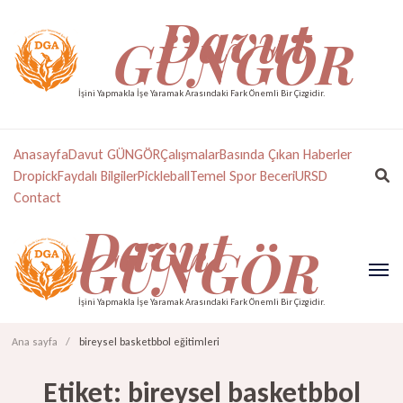
Davut
GÜNGÖR
İşini Yapmakla İşe Yaramak Arasındaki Fark Önemli Bir Çizgidir.
Anasayfa
Davut GÜNGÖR
Çalışmalar
Basında Çıkan Haberler
Dropick
Faydalı Bilgiler
Pickleball
Temel Spor Beceri
URSD
Contact
Davut
GÜNGÖR
İşini Yapmakla İşe Yaramak Arasındaki Fark Önemli Bir Çizgidir.
Ana sayfa
/
bireysel basketbbol eğitimleri
Etiket:
bireysel basketbbol